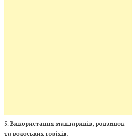
Використання мандаринів, родзинок
та волоських горіхів.