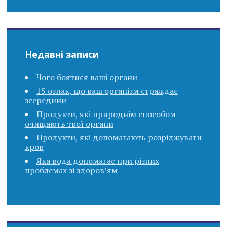
Недавні записи
Чого боятися ваші органи
15 ознак, що ваш організм страждає
зсередини
Продукти, які природнім способом
очищають твої органи
Продукти, які допомагають розріджувати
кров
Яка вода допомагає при різних
проблемах зі здоров’ям