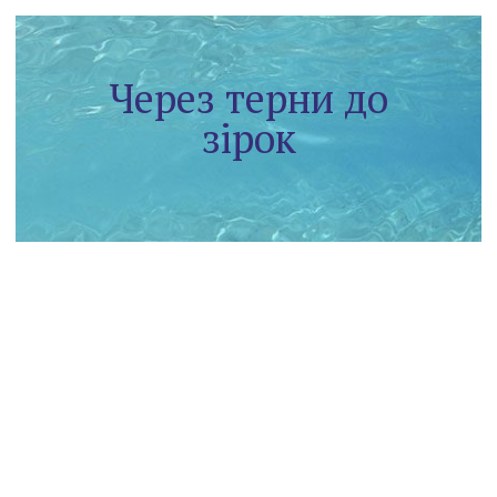
Через терни до
зірок