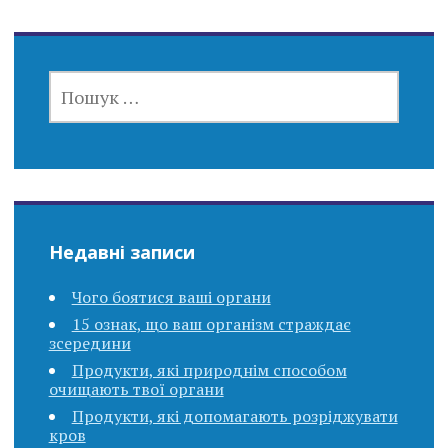
ПОШУК:
Недавні записи
Чого боятися ваші органи
15 ознак, що ваш організм страждає
зсередини
Продукти, які природнім способом
очищають твої органи
Продукти, які допомагають розріджувати
кров