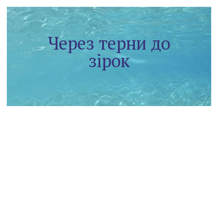
Через терни до
зірок