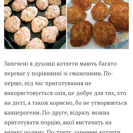
Запечені в духовці котлети мають багато
переваг у порівнянні зі смаженими. По-
перше, під час приготування не
використовується олія, це добре для тих, хто
на дієті, а також корисно, бо не утворюються
канцерогени. По-друге, відразу можна
приготувати порцію, якої вистачить на
велику родину. По-третє, запечені котлети