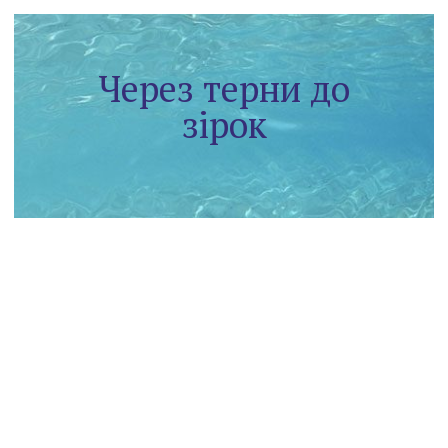
Через терни до
зірок