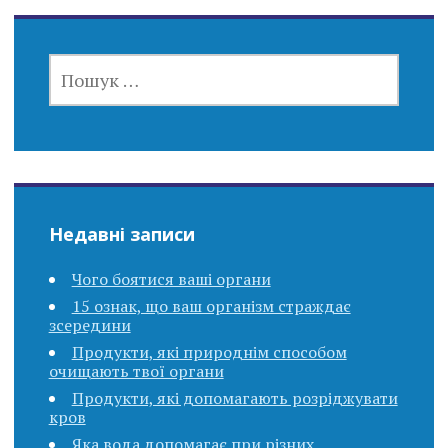
ПОШУК:
Недавні записи
Чого боятися ваші органи
15 ознак, що ваш організм страждає
зсередини
Продукти, які природнім способом
очищають твої органи
Продукти, які допомагають розріджувати
кров
Яка вода допомагає при різних