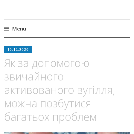
Menu
Skip
to
10.12.2020
content
Як за допомогою
звичайного
активованого вугілля,
можна позбутися
багатьох проблем