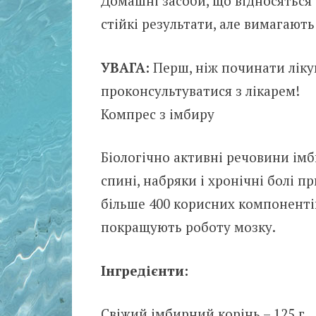
Домашні засоби, що відносяться
стійкі результати, але вимагають
УВАГА:
Перш, ніж починати ліку
проконсультуватися з лікарем!
Компрес з імбиру
Біологічно активні речовини імб
спині, набряки і хронічні болі п
більше 400 корисних компонентів,
покращують роботу мозку.
Інгредієнти:
Свіжий імбирний корінь – 125 г