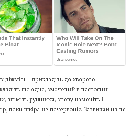
відіжміть і прикладіть до хворого
кладіть ще одне, змочений в настоянці
и, зніміть рушники, знову намочіть і
ір, поки шкіра не почервоніє. Зазвичай на це