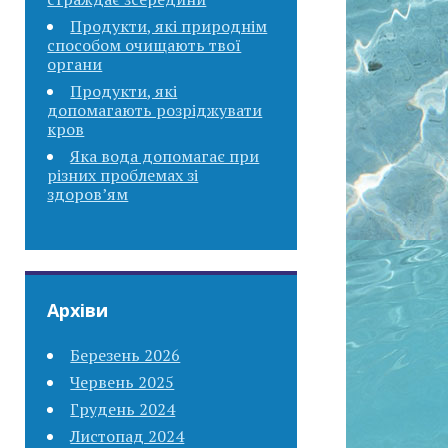
Продукти, які природнім
способом очищають твої
органи
Продукти, які
допомагають розріджувати
кров
Яка вода допомагає при
різних проблемах зі
здоров’ям
Архіви
Березень 2026
Червень 2025
Грудень 2024
Листопад 2024