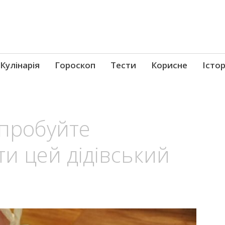
Кулінарія
Гороскоп
Тести
Корисне
Істор
Спробуйте
и цей дідівський