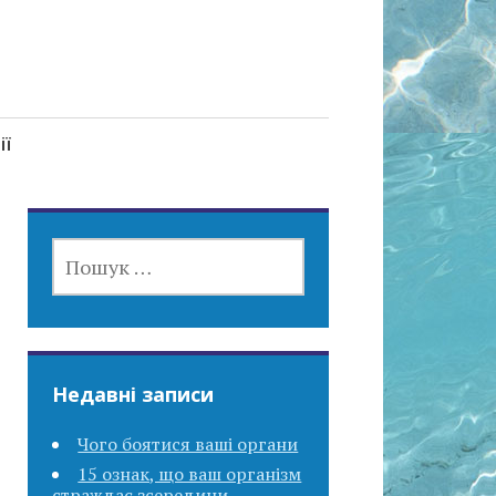
ії
ПОШУК:
Недавні записи
Чого боятися ваші органи
15 ознак, що ваш організм
страждає зсередини