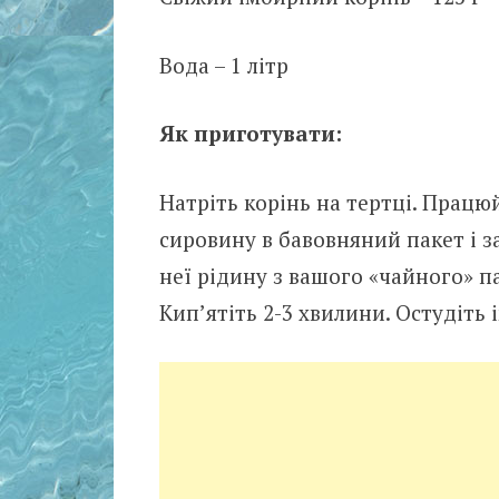
Вода – 1 літр
Як приготувати:
Натріть корінь на тертці. Працю
сировину в бавовняний пакет і за
неї рідину з вашого «чайного» па
Кип’ятіть 2-3 хвилини. Остудіть