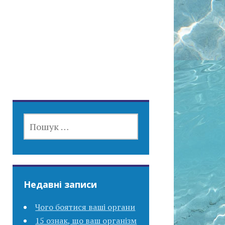
ПОШУК:
Недавні записи
Чого боятися ваші органи
15 ознак, що ваш організм