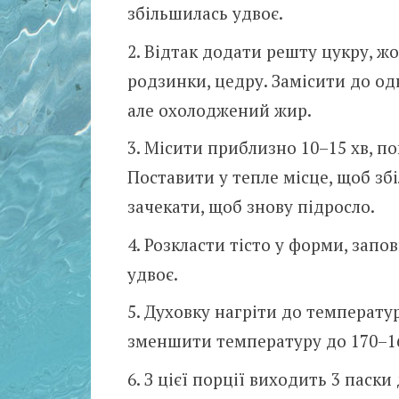
збільшилась удвоє.
Відтак додати решту цукру, жо
родзинки, цедру. Замісити до од
але охолоджений жир.
Місити приблизно 10–15 хв, пок
Поставити у тепле місце, щоб зб
зачекати, щоб знову підросло.
Розкласти тісто у форми, запо
удвоє.
Духовку нагріти до температури
зменшити температуру до 170–160
З цієї порції виходить 3 паски 