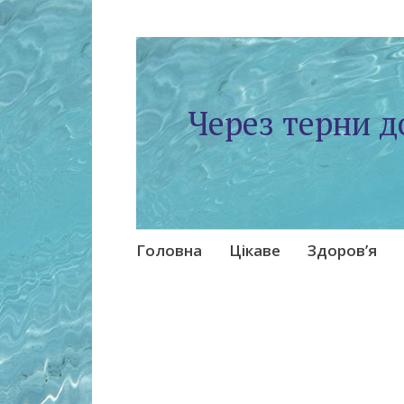
Через терни д
Skip
Головна
Цікаве
Здоров’я
to
content