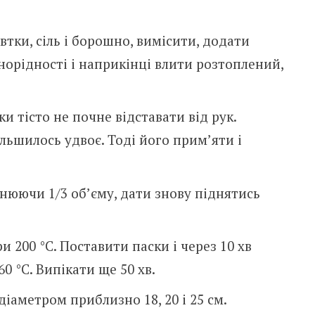
втки, сіль і борошно, вимісити, додати
норідності і наприкінці влити розтоплений,
и тісто не почне відставати від рук.
ільшилось удвоє. Тоді його прим’яти і
внюючи 1/3 об’єму, дати знову піднятись
 200 °С. Поставити паски і через 10 хв
 °С. Випікати ще 50 хв.
діаметром приблизно 18, 20 і 25 см.