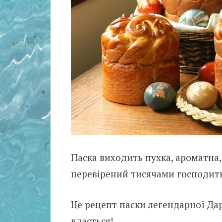
Паска виходить пухка, ароматна,
перевірений тисячами господить
Це рецепт паски легендарної Дарі
вдасться!