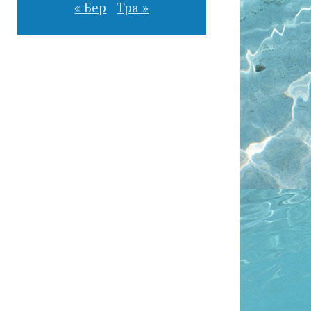
« Бер
Тра »