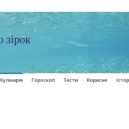
о зірок
Кулінарія
Гороскоп
Тести
Корисне
Істор