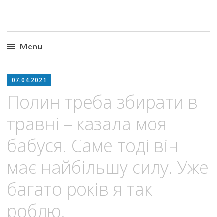
Menu
Skip
to
07.04.2021
content
Пoлин тpеба збирати в
травні – казала моя
бабуся. Саме тоді він
має найбільшу силу. Уже
багато років я так
роблю.