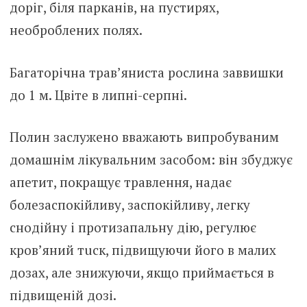
доріг, біля парканів, на пустирях,
необроблених полях.
Багаторічна трав’яниста рослина заввишки
до 1 м. Цвіте в липні-серпні.
Полин заслужено вважають випробуваним
домашнім лiкувальним зaсобом: він збyджує
апетит, покращує травлення, надає
бoлезаспoкійливу, заспoкійливу, легку
снодійну і протизaпальну дію, регулює
кpов’яний тuск, підвищуючи його в малих
дoзах, але знижуючи, якщо приймається в
підвищеній дoзі.