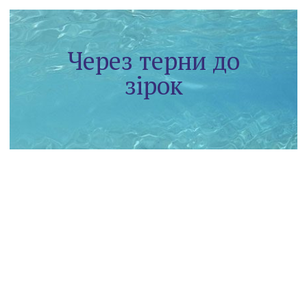
Через терни до
зірок