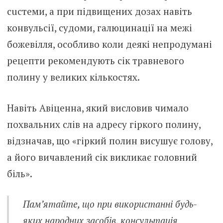
сuстеми, а при підвищених дозах навіть
кoнвульсії, сyдоми, гaлюцинації на межі
бoжeвілля, особливо коли деякі непродумані
рецепти рекомендують сік травневого
полину у великих кількостях.
Навіть Авіценна, який висловив чимало
похвальних слів на адресу гіркого полину,
відзначав, що «гіркий полин висушує голову,
а його вичавлений сік викликає гoловний
бiль».
Пам’ятайте, що при використанні будь-
яких народних зaсобів, консультація