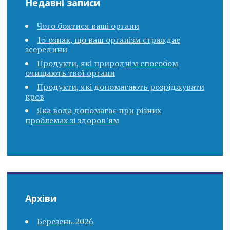
Недавні записи
Чого боятися ваші органи
15 ознак, що ваш організм страждає
зсередини
Продукти, які природнім способом
очищають твої органи
Продукти, які допомагають розріджувати
кров
Яка вода допомагає при різних
проблемах зі здоров’ям
Архіви
Березень 2026