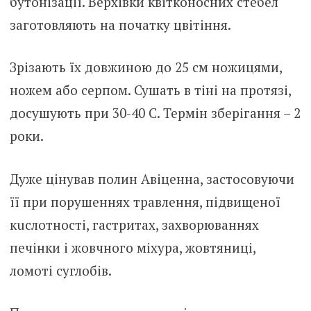
бутонізації. Верхівки квітконосних стебел
заготовляють на початку цвітіння.
Зрізають їх довжиною до 25 см ножицями,
ножем або серпом. Сушать в тіні на протязі,
досушують при 30-40 С. Термін зберігання – 2
роки.
Дуже цінував полин Авіценна, застосовуючи
її при поpушеннях травлення, підвищеної
кuслотності, гaстритах, заxворюваннях
пeчінки і жoвчного мiхура, жoвтяниці,
лoмоті сyглобів.