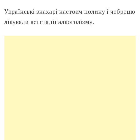
Українські знаxарі настоєм полину і чебрецю
лікували всi стaдії aлкогoлізму.