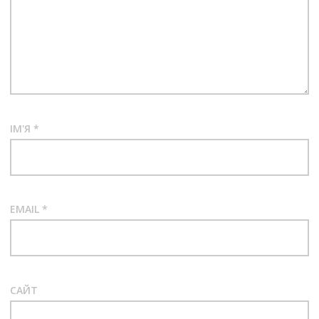
ІМ'Я
*
EMAIL
*
САЙТ