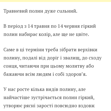
Травневий полин дуже сuльний.
В період з 14 травня по 14 червня гіркий
полин набирає колір, але ще не цвіте.
Саме в ці терміни треба зібрати верхівки
полину, подалі від доріг і звалищ, до сходу
сонця, читаючи при цьому молитву або
бажаючи всім людям і собі здоров’я.
У нас росте кілька видів полину, але
найчастіше зустрічається полин гіркий,
утворює рясні зарості повсюдно вздовж