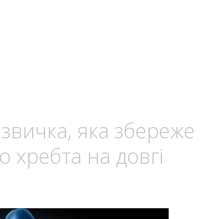
 звичка, яка збереже
о хребта на довгі