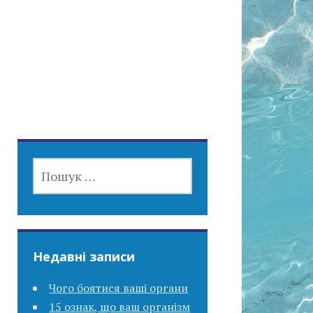
ПОШУК:
Недавні записи
Чого боятися ваші органи
15 ознак, що ваш організм