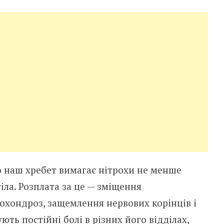
о наш хребет вимагає нітрохи не менше
іла. Розплата за це — зміщення
еохондроз, защемлення нервових корінців і
ють постійні болі в різних його відділах,