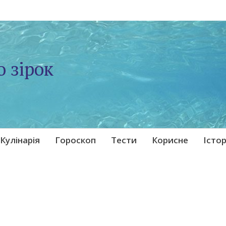
о зірок
Кулінарія
Гороскоп
Тести
Корисне
Істор