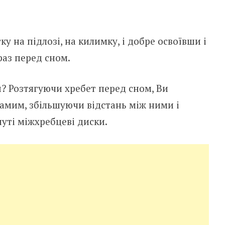
у на підлозі, на килимку, і добре освоївши і
раз перед сном.
и? Розтягуючи хребет перед сном, Ви
самим, збільшуючи відстань між ними і
уті міжхребцеві диски.