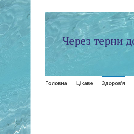
Через терни д
Skip
Головна
Цікаве
Здоров’я
to
content