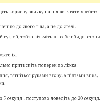
діть корисну звичку на ніч витягати хребет:
енню до свого тіла, а не до стелі.
 суглоб, тобто візьміть на себе обидві стопи
ужте їх.
ільно притисніть поперек до ліжка.
ня, тягніться руками вгору, а п’ятами вниз,
ки.
 5 секунд і поступово доведіть до 20 секунд.