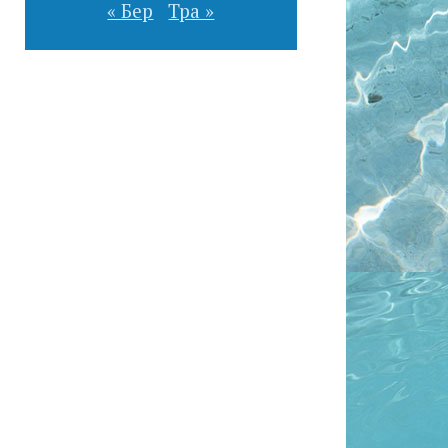
« Бер
Тра »