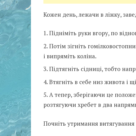
Кожен день, лежачи в ліжку, заве
Підніміть руки вгору, по віднош
Потім зігніть гомілковостопний
і випряміть коліна.
Підтягніть сідниці, тобто напр
Втягніть в себе низ живота і щ
А тепер, зберігаючи це положен
розтягуючи хребет в два напрям
Почніть утримання витягування з