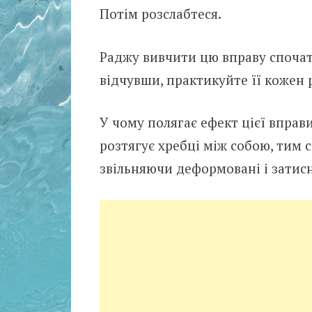
Потім розслабтеся.
Раджу вивчити цю вправу спочатк
відчувши, практикуйте її кожен 
У чому полягає ефект цієї вправ
розтягує хребці між собою, тим 
звільняючи деформовані і затисн