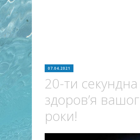
07.04.2021
20-ти секундна
здоров’я вашог
роки!