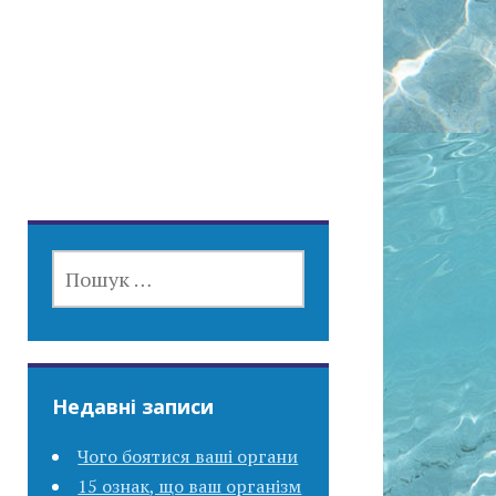
ПОШУК:
Недавні записи
Чого боятися ваші органи
15 ознак, що ваш організм