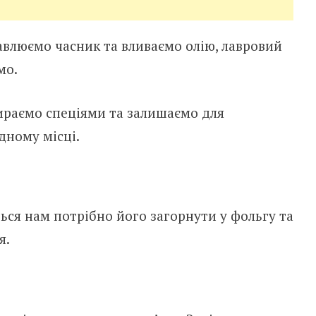
авлюємо часник та вливаємо олію, лавровий
мо.
ираємо спеціями та залишаємо для
дному місці.
ться нам потрібно його загорнути у фольгу та
я.