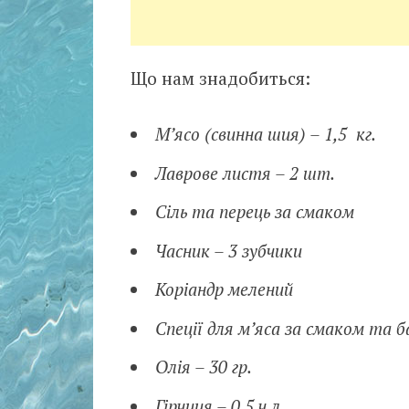
Що нам знадобиться:
М’ясо (свинна шия) – 1,5 кг.
Лаврове листя – 2 шт.
Сіль та перець за смаком
Часник – 3 зубчики
Коріандр мелений
Спеції для м’яса за смаком та 
Олія – 30 гр.
Гірчиця – 0,5 ч.л.