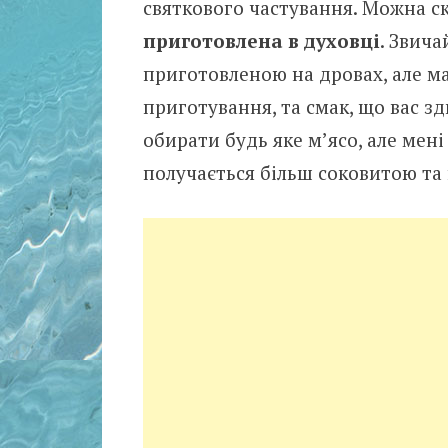
святкового частування. Можна с
приготовлена в духовці
. Звича
приготовленою на дровах, але має
приготування, та смак, що вас з
обирати будь яке м’ясо, але мен
получається більш соковитою та