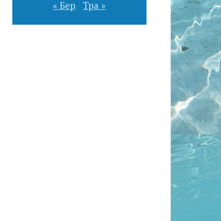
« Бер
Тра »