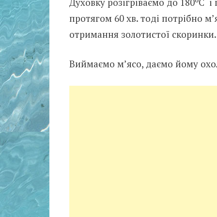
Духовку розігріваємо до 180ºС і
протягом 60 хв. тоді потрібно м’я
отримання золотистої скоринки.
Виймаємо м’ясо, даємо йому охо