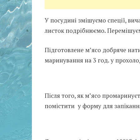
У посудині змішуємо спеції, вич
листок подрібнюємо. Перемішує
Підготовлене м’ясо добряче нат
маринування на 3 год. у прохоло
Після того, як м’ясо промаринує
помістити у форму для запіканн