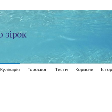
о зірок
Кулінарія
Гороскоп
Тести
Корисне
Істор