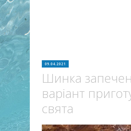
09.04.2021
Шинка запечена
варіант пригот
свята