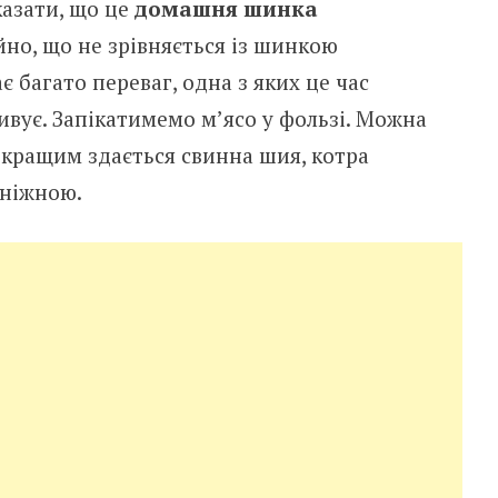
казати, що це
домашня шинка
йно, що не зрівняється із шинкою
 багато переваг, одна з яких це час
дивує. Запікатимемо м’ясо у фользі. Можна
і кращим здається свинна шия, котра
 ніжною.