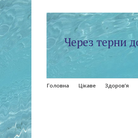
Через терни д
Skip
Головна
Цікаве
Здоров’я
to
content