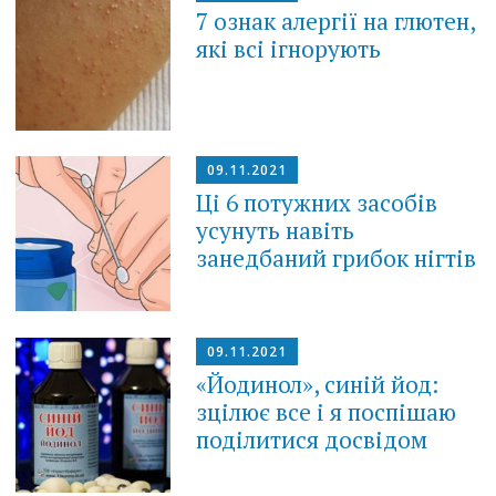
7 ознак алергії на глютен,
які всі ігнорують
09.11.2021
Ці 6 потужних засобів
усунуть навіть
занедбаний грибок нігтів
09.11.2021
«Йодинол», синій йод:
зцілює все і я поспішаю
поділитися досвідом