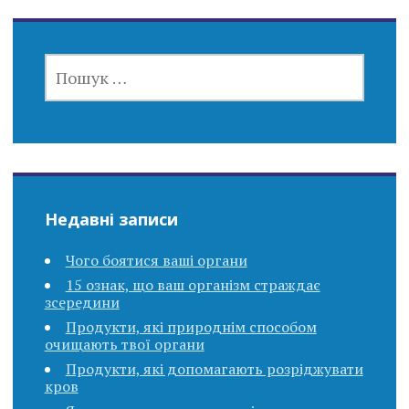
ПОШУК:
Недавні записи
Чого боятися ваші органи
15 ознак, що ваш організм страждає
зсередини
Продукти, які природнім способом
очищають твої органи
Продукти, які допомагають розріджувати
кров