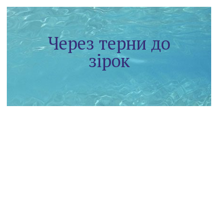
Через терни до
зірок