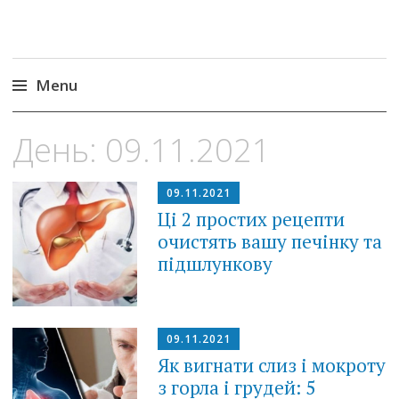
Menu
Skip
День:
09.11.2021
to
content
09.11.2021
Ці 2 простих рецепти
очистять вашу печінку та
підшлункову
09.11.2021
Як вигнати слиз і мокроту
з горла і грудей: 5