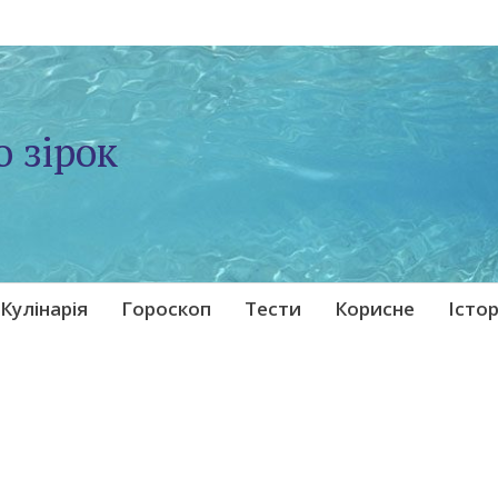
о зірок
Кулінарія
Гороскоп
Тести
Корисне
Істор