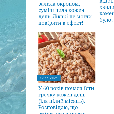
відбі
залила окропом,
хвили
суміш пила кожен
камен
день. Лікарі не могли
було!
повірити в ефект!
17.11.2021
У 60 років почала їсти
гречку кожен день
(їла цілий місяць).
Розповідаю, що
змінилося в моєму