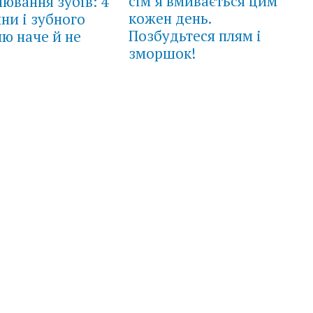
сім’я вмивається цим
лювання зубів: 4
кожен день.
ни і зубного
Позбудьтеся плям і
ю наче й не
зморшок!