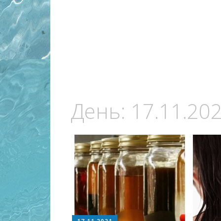
День:
17.11.20