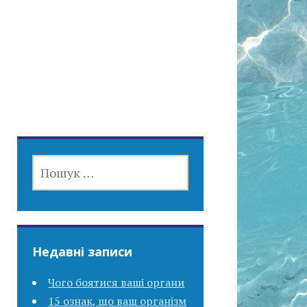
ПОШУК:
Недавні записи
Чого боятися ваші органи
15 ознак, що ваш організм