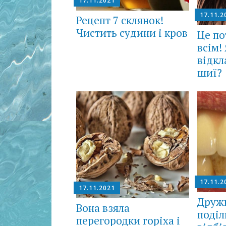
17.11.2021
17.11.2
Рецепт 7 склянок!
Чистить судини і кров
Це по
всім!
відкл
шиї?
17.11.2
17.11.2021
Друж
Вона взяла
поділ
перегородки горіха і