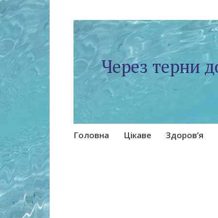
Через терни д
Skip
Головна
Цікаве
Здоров’я
to
content