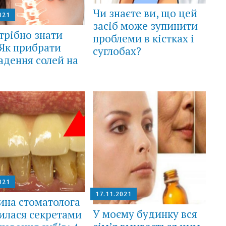
Чи знаєте ви, що цей
021
засіб може зупинити
трібно знати
проблеми в кістках і
 Як прибрати
суглобах?
адення солей на
021
17.11.2021
ина стоматолога
У моєму будинку вся
илася секретами