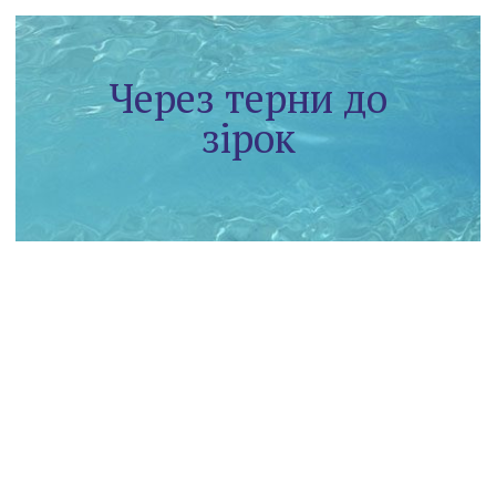
Через терни до
зірок