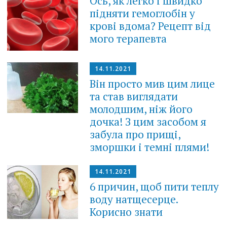
Ось, як легко і швидко
підняти гемоглобін у
крові вдома? Рецепт від
мого терапевта
14.11.2021
Він просто мив цим лице
та став виглядати
молодшим, ніж його
дочка! З цим засобом я
забула про прищі,
зморшки і темні плями!
14.11.2021
6 причин, щоб пити теплу
воду натщесерце.
Корисно знати