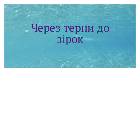
Через терни до
зірок