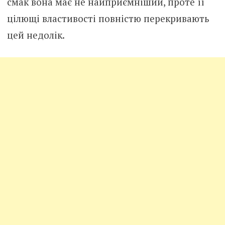
смак вона має не найприємніший, проте її
цілющі властивості повністю перекривають
цей недолік.