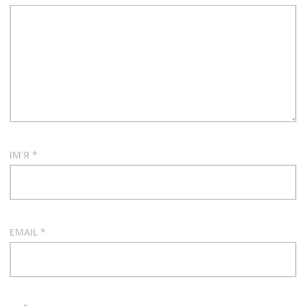
ІМ'Я
*
EMAIL
*