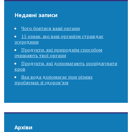
Недавні записи
Чого боятися ваші органи
15 ознак, що ваш організм страждає
зсередини
Продукти, які природнім способом
очищають твої органи
Продукти, які допомагають розріджувати
кров
Яка вода допомагає при різних
проблемах зі здоров’ям
Архіви