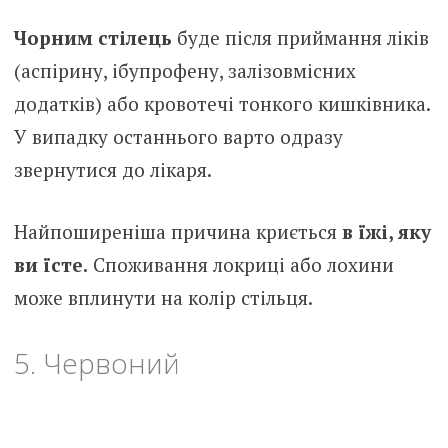
Чорним стілець
буде після приймання ліків
(аспірину, ібупрофену, залізовмісних
додатків) або кровотечі тонкого кишківника.
У випадку останнього варто одразу
звернутися до лікаря.
Найпоширеніша причина криється
в їжі, яку
ви їсте.
Споживання локриці або лохини
може вплинути на колір стільця.
5. Червоний