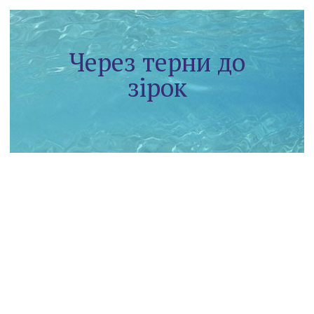
Через терни до
зірок