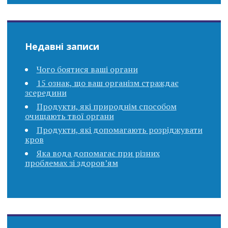
Недавні записи
Чого боятися ваші органи
15 ознак, що ваш організм страждає
зсередини
Продукти, які природнім способом
очищають твої органи
Продукти, які допомагають розріджувати
кров
Яка вода допомагає при різних
проблемах зі здоров’ям