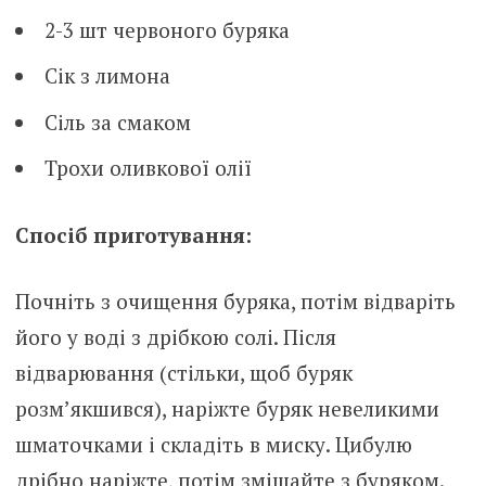
2-3 шт червоного буряка
Сік з лимона
Сіль за смаком
Трохи оливкової олії
Спосіб приготування:
Почніть з очищення буряка, потім відваріть
його у воді з дрібкою солі. Після
відварювання (стільки, щоб буряк
розм’якшився), наріжте буряк невеликими
шматочками і складіть в миску. Цибулю
дрібно наріжте, потім змішайте з буряком.