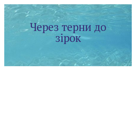
Через терни до
зірок