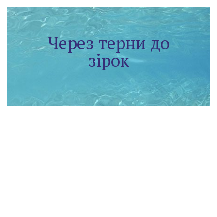
Через терни до
зірок