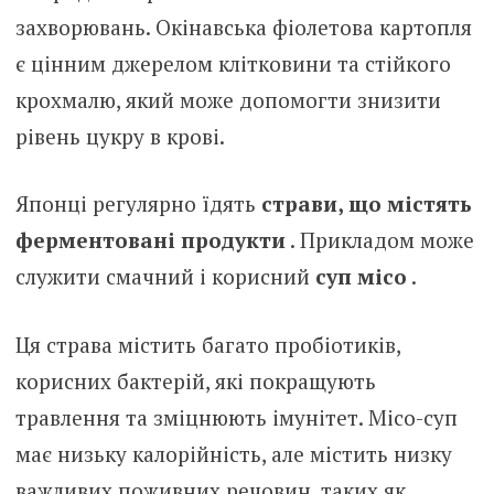
захворювань. Окінавська фіолетова картопля
є цінним джерелом клітковини та стійкого
крохмалю, який може допомогти знизити
рівень цукру в крові.
Японці регулярно їдять
страви, що містять
ферментовані продукти
. Прикладом може
служити смачний і корисний
суп місо
.
Ця страва містить багато пробіотиків,
корисних бактерій, які покращують
травлення та зміцнюють імунітет. Місо-суп
має низьку калорійність, але містить низку
важливих поживних речовин, таких як