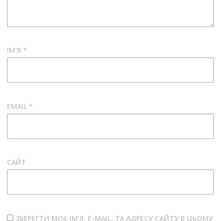
ІМ'Я
*
EMAIL
*
САЙТ
ЗБЕРЕГТИ МОЄ ІМ'Я, E-MAIL, ТА АДРЕСУ САЙТУ В ЦЬОМУ