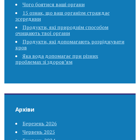
Чого боятися ваші органи
15 ознак, що ваш організм страждає
зсередини
Продукти, які природнім способом
очищають твої органи
Продукти, які допомагають розріджувати
кров
Яка вода допомагає при різних
проблемах зі здоров’ям
Архіви
Березень 2026
Червень 2025