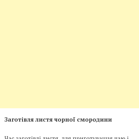
Заготівля листя чорної смородини
Час заготівлі листя, для приготування чаю і