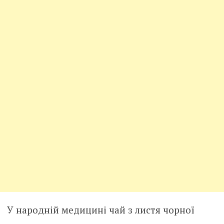
У народній медицині чай з листя чорної