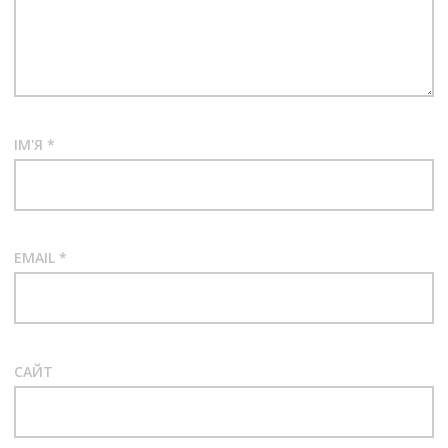
ІМ'Я
*
EMAIL
*
САЙТ