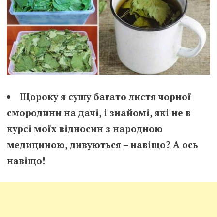
Щороку я сушу багато листя чорної
смородини на дачі, і знайомі, які не в
курсі моїх відносин з народною
медициною, дивуються – навіщо? А ось
навіщо!