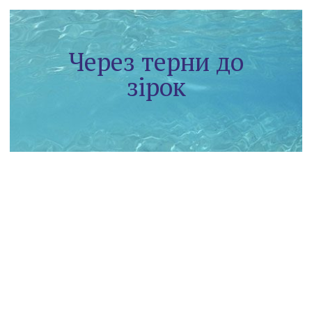
Через терни до
зірок