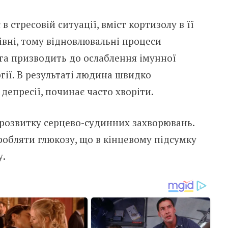
 стресовій ситуації, вміст кортизолу в її
івні, тому відновлювальні процеси
га призводить до ослаблення імунної
гії. В результаті людина швидко
депресії, починає часто хворіти.
 розвитку серцево-судинних захворювань.
робляти глюкозу, що в кінцевому підсумку
у.