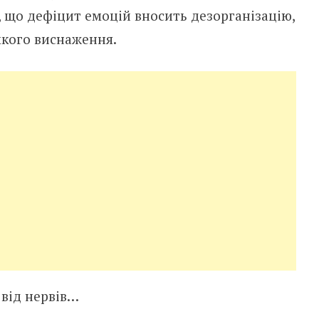
, що дефіцит емоцій вносить дезорганізацію,
мкого виснаження.
 від нервів…