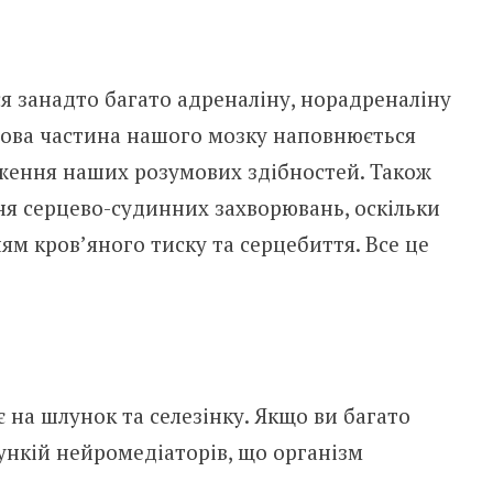
ся занадто багато адреналіну, норадреналіну
обова частина нашого мозку наповнюється
иження наших розумових здібностей. Також
я серцево-судинних захворювань, оскільки
м кров’яного тиску та серцебиття. Все це
на шлунок та селезінку. Якщо ви багато
функій нейромедіаторів, що організм