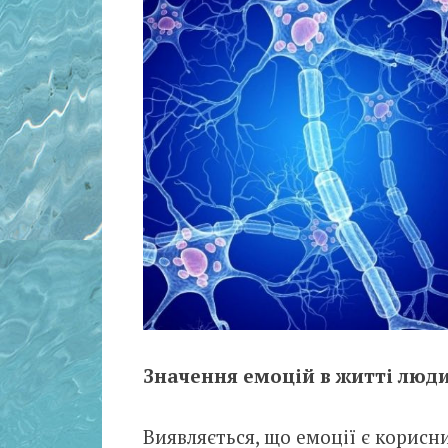
Значення емоцій в житті люд
Виявляється, що емоції є корис