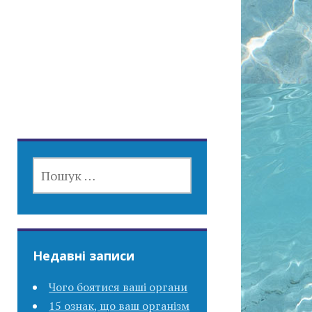
ПОШУК:
Недавні записи
Чого боятися ваші органи
15 ознак, що ваш організм