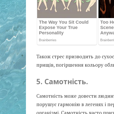
Також стрес призводить до сухос
прищів, погіршення кольору обл
5. Самотність.
Самотність може довести людину 
порушує гармонію в легенях і пе
організмі. Самотність часто при