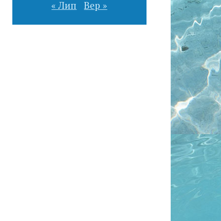
« Лип
Вер »