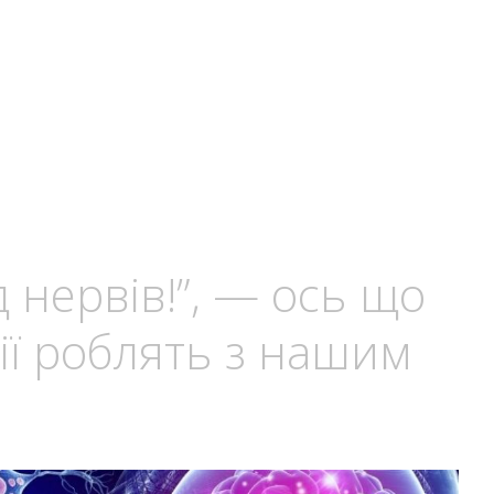
д нервів!”, — ось що
ії роблять з нашим