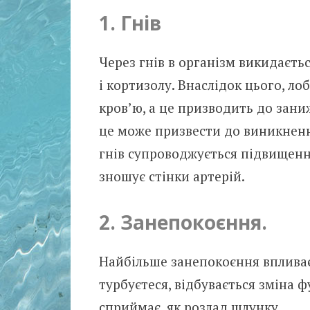
1. Гнів
Через гнів в організм викидаєть
і кортизолу. Внаслідок цього, л
кров’ю, а це призводить до зан
це може призвести до виникненн
гнів супроводжується підвищення
зношує стінки артерій.
2. Занепокоєння.
Найбільше занепокоєння впливає 
турбуєтеся, відбувається зміна 
сприймає, як розлад шлунку.