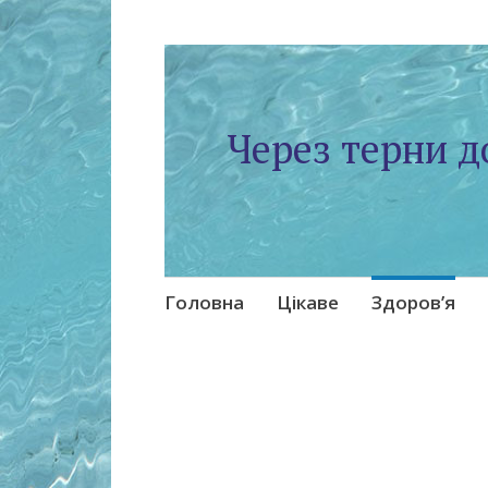
Через терни д
Skip
Головна
Цікаве
Здоров’я
to
content