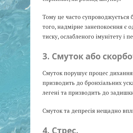
Тому це часто супроводжується 
того, надмірне занепокоєння є о
тиску, ослабленого імунітету і п
3. Смуток або скорбо
Смуток порушує процес дихання 
призводить до бронхіальних уск
легені та призводить до задишки
Смуток та депресія нещадно впл
4. Стрес.