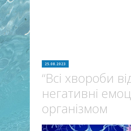
25.08.2023
“Всі хвороби ві
негативні емоц
організмом