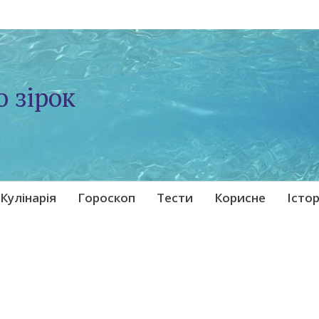
о зірок
Кулінарія
Гороскоп
Тести
Корисне
Істор