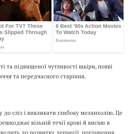
ті та підвищеної чутливості шкіри, появі
иччя та передчасного старіння.
до сліз і викликати глибоку меланхолію. Це
решкоджає вільній течії крові й кисню в
зводить до розвитку депресії, погіршення