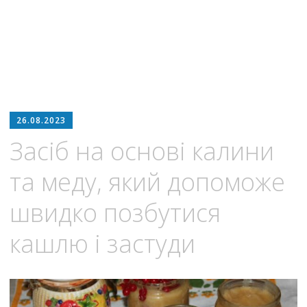
26.08.2023
Засіб на основі калини
та меду, який допоможе
швидко позбутися
кашлю і застуди