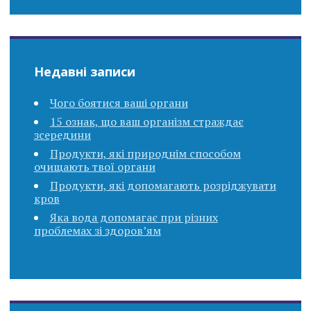
Недавні записи
Чого боятися ваші органи
15 ознак, що ваш організм страждає
зсередини
Продукти, які природнім способом
очищають твої органи
Продукти, які допомагають розріджувати
кров
Яка вода допомагає при різних
проблемах зі здоров’ям