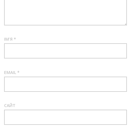
ІМ'Я
*
EMAIL
*
САЙТ