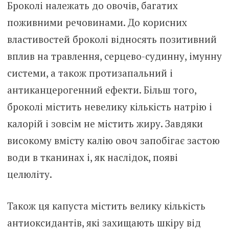
Броколі належать до овочів, багатих
поживними речовинами. До корисних
властивостей броколі відносять позитивний
вплив на травлення, серцево-судинну, імунну
системи, а також протизапальний і
антиканцерогенний ефекти. Більш того,
броколі містить невелику кількість натрію і
калорій і зовсім не містить жиру. Завдяки
високому вмісту калію овоч запобігає застою
води в тканинах і, як наслідок, появі
целюліту.
Також ця капуста містить велику кількість
антиоксидантів, які захищають шкіру від