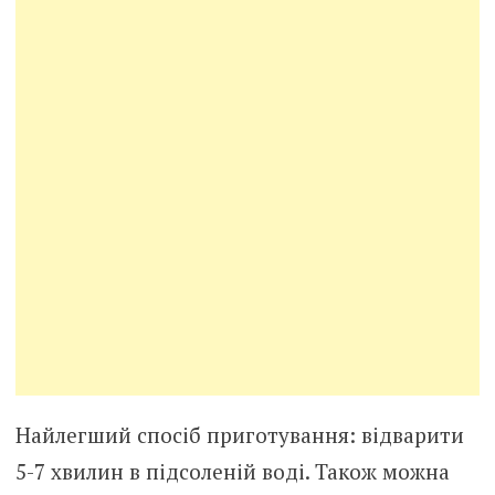
Найлегший спосіб приготування: відварити
5-7 хвилин в підсоленій воді. Також можна