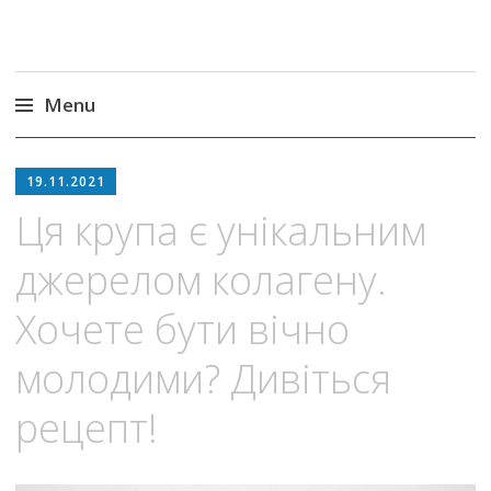
Menu
Skip
to
19.11.2021
content
Ця крупа є унікальним
джерелом колагену.
Хочете бути вічно
молодими? Дивіться
рецепт!