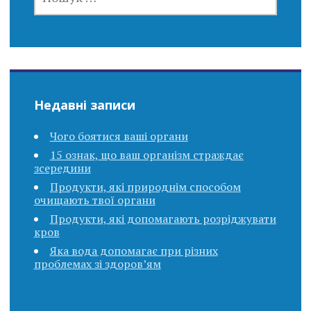
Недавні записи
Чого боятися ваші органи
15 ознак, що ваш організм страждає
зсередини
Продукти, які природнім способом
очищають твої органи
Продукти, які допомагають розріджувати
кров
Яка вода допомагає при різних
проблемах зі здоров’ям