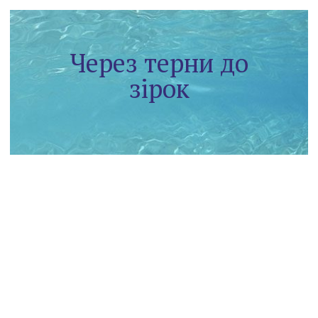
Через терни до
зірок