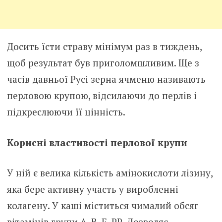
Досить їсти страву мінімум раз в тиждень,
щоб результат був приголомшливим. Ще з
часів давньої Русі зерна ячменю називають
перловою крупою, відсилаючи до перлів і
підкреслюючи її цінність.
Корисні властивості перлової крупи
У ній є велика кількість амінокислоти лізину,
яка бере активну участь у виробленні
колагену. У каші міститься чималий обсяг
вітамінів групи А, В, Е, РР. Дозволяє