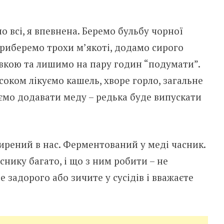
 всі, я впевнена. Беремо бульбу чорної
приберемо трохи м’якоті, додамо сирого
івкою та лишимо на пару годин “подумати”.
 соком лікуємо кашель, хворе горло, загальне
аємо додавати меду – редька буде випускати
ирений в нас. Ферментований у меді часник.
снику багато, і що з ним робити – не
те задорого або зичите у сусідів і вважаєте