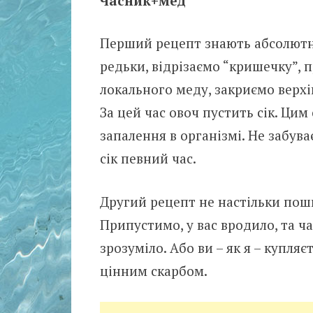
Часник+мед
Перший рецепт знають абсолютно
редьки, відрізаємо “кришечку”, 
локального меду, закриємо верх
За цей час овоч пустить сік. Цим
запалення в організмі. Не забув
сік певний час.
Другий рецепт не настільки пош
Припустимо, у вас вродило, та ча
зрозуміло. Або ви – як я – купляє
цінним скарбом.