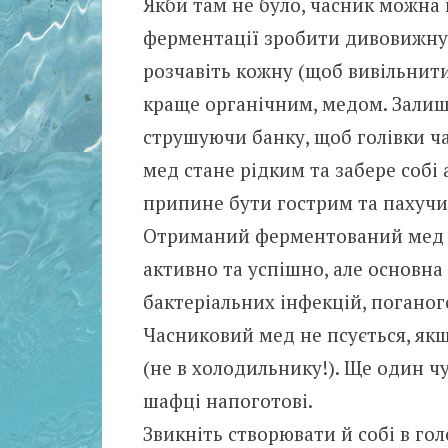
Якби там не було, часник можна
ферментації зробити дивовижну 
розчавіть кожну (щоб вивільнити
краще органічним, медом. Залишт
струшуючи банку, щоб голівки ча
мед стане рідким та забере собі
припине бути гострим та пахучи
Отриманий ферментований мед м
активно та успішно, але основна 
бактеріальних інфекцій, поганого
Часниковий мед не псується, як
(не в холодильнику!). Ще один 
шафці напоготові.
Звикніть створювати й собі в гол