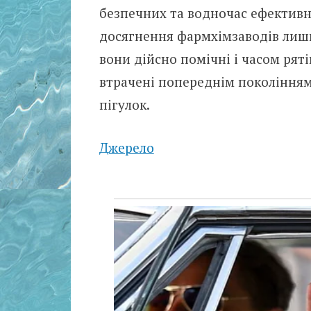
безпечних та водночас ефективни
досягнення фармхімзаводів лиши
вони дійсно помічні і часом рят
втрачені попереднім поколінням
пігулок.
Джерело