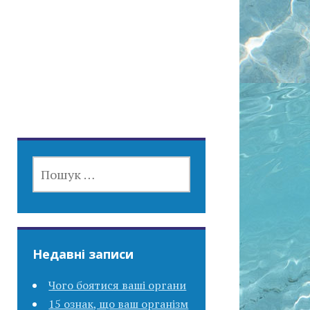
ПОШУК:
Недавні записи
Чого боятися ваші органи
15 ознак, що ваш організм