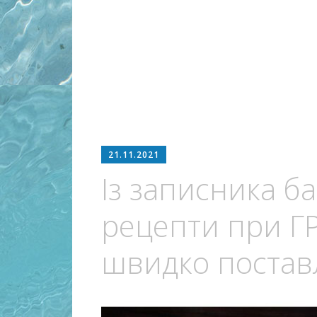
21.11.2021
Із записника ба
рецепти при ГРВІ
швидко постав