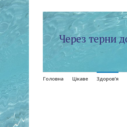
Через терни д
Skip
Головна
Цікаве
Здоров’я
to
content