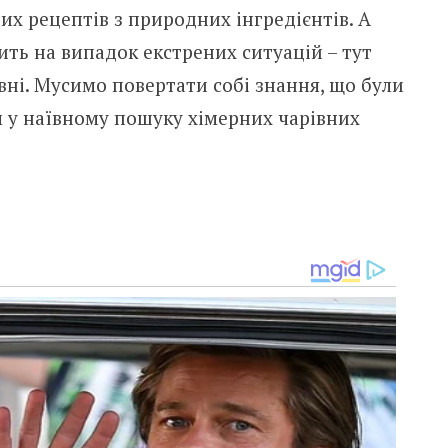
х рецептів з природних інгредієнтів. А
ть на випадок екстрених ситуацій – тут
івні. Мусимо повертати собі знання, що були
 у наївному пошуку хімерних чарівних