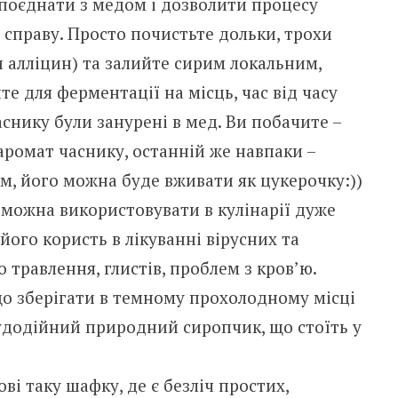
 поєднати з медом і дозволити процесу
справу. Просто почистьте дольки, трохи
 алліцин) та залийте сирим локальним,
е для ферментації на місць, час від часу
снику були занурені в мед. Ви побачите –
 аромат часнику, останній же навпаки –
м, його можна буде вживати як цукерочку:))
ожна використовувати в кулінарії дуже
його користь в лікуванні вірусних та
 травлення, глистів, проблем з кров’ю.
що зберігати в темному прохолодному місці
чудодійний природний сиропчик, що стоїть у
ові таку шафку, де є безліч простих,