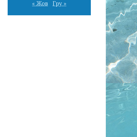
« Жов
Гру »