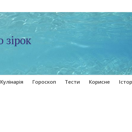
о зірок
Кулінарія
Гороскоп
Тести
Корисне
Істор