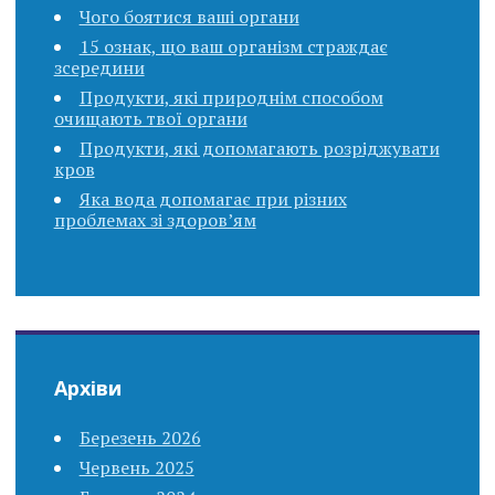
Чого боятися ваші органи
15 ознак, що ваш організм страждає
зсередини
Продукти, які природнім способом
очищають твої органи
Продукти, які допомагають розріджувати
кров
Яка вода допомагає при різних
проблемах зі здоров’ям
Архіви
Березень 2026
Червень 2025