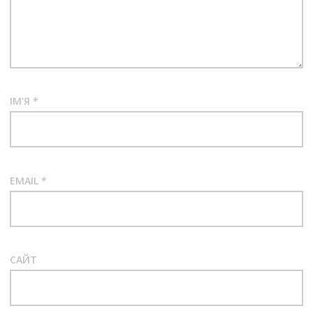
ІМ'Я
*
EMAIL
*
САЙТ