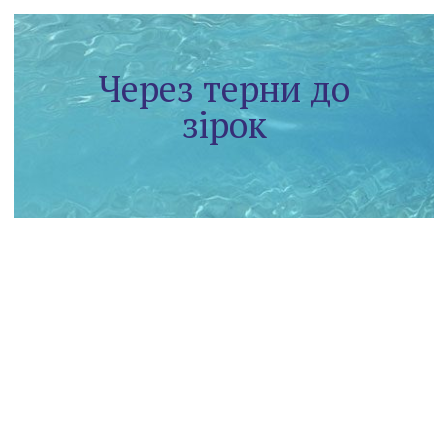
Через терни до
зірок