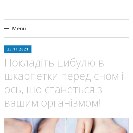
Menu
Skip
to
23.11.2021
content
Покладіть цибулю в
шкарпетки перед сном і
ось, що станеться з
вашим організмом!