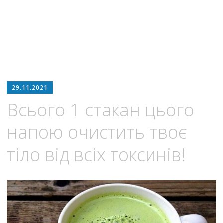
29.11.2021
Всього 1 стакан цього
напою очистить твоє
тіло від всіх токсинів!