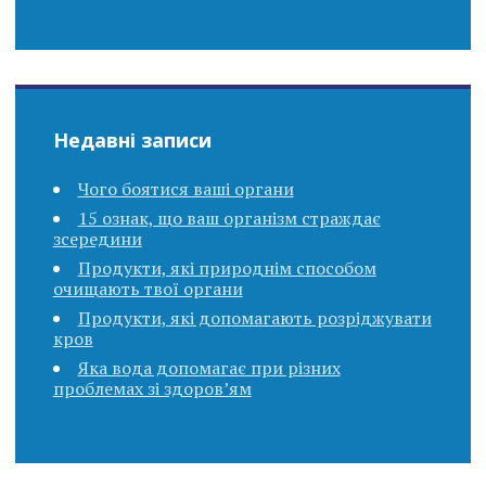
Недавні записи
Чого боятися ваші органи
15 ознак, що ваш організм страждає
зсередини
Продукти, які природнім способом
очищають твої органи
Продукти, які допомагають розріджувати
кров
Яка вода допомагає при різних
проблемах зі здоров’ям